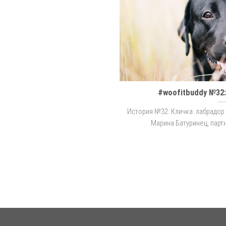
#woofitbuddy №32
История №32: Кличка: лабрадор 
Марина Батуринец, партнер