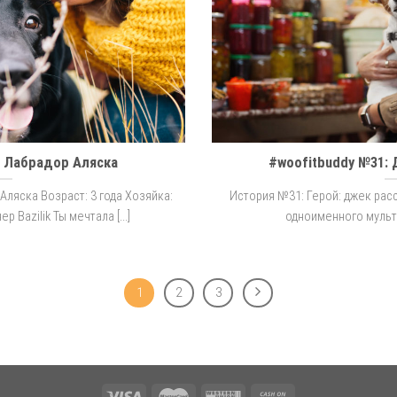
: Лабрадор Аляска
#woofitbuddy №31:
Аляска Возраст: 3 года Хозяйка:
История №31: Герой: джек расс
 Bazilik Ты мечтала [...]
одноименного мультик
1
2
3