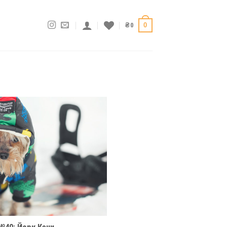
0
₴
0