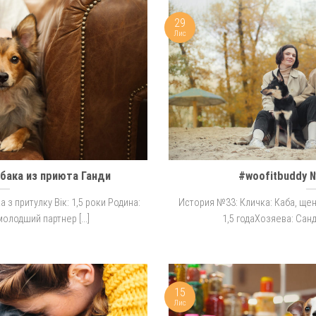
29
Лис
бака из приюта Ганди
#woofitbuddy 
 з притулку Вік: 1,5 роки Родина:
История №33: Кличка: Каба, ще
олодший партнер [...]
1,5 годаХозяева: Санд
15
Лис