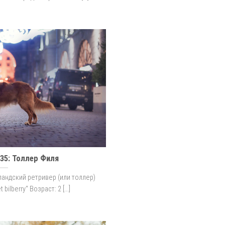
35: Толлер Филя
андский ретривер (или толлер)
bilberry“ Возраст: 2 [...]