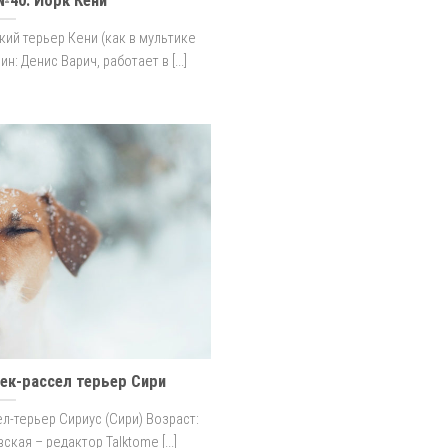
№40: Йорк Кени
ий терьер Кени (как в мультике
н: Денис Варич, работает в [...]
ек-рассел терьер Сири
л-терьер Сириус (Сири) Возраст:
ская – редактор Talktome [...]