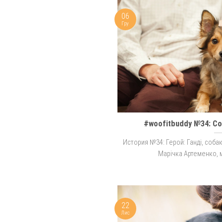
06
Гру
#woofitbuddy №34: Со
История №34: Герой: Ганді, собака
Марічка Артеменко, м
22
Лис