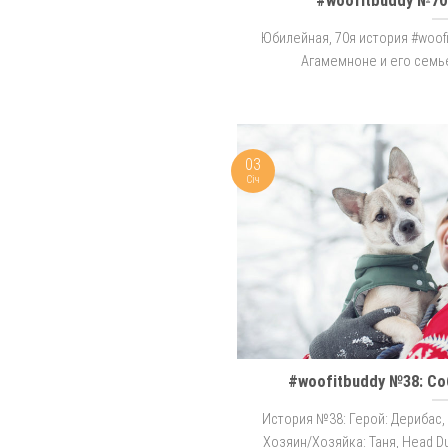
#woofitbuddy №70
Юбилейная, 70я история #woof
Агамемноне и его семье –
03
Січ
#woofitbuddy №38: Со
История №38: Герой: Дерибас, 
Хозяин/Хозяйка: Таня, Head Duck