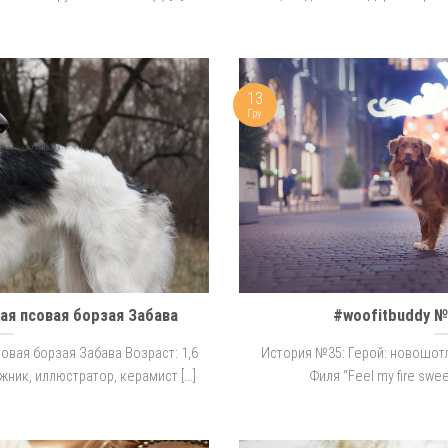
13
Гру
ая псовая борзая Забава
#woofitbuddy №
овая борзая Забава Возраст: 1,6
История №35: Герой: новошотл
ник, иллюстратор, керамист [...]
Филя “Feel my fire sweet 