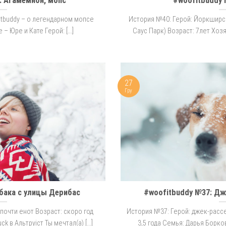
: Агамемнон, мопс
#woofitbuddy 
itbuddy – о легендарном мопсе
История №40: Герой: Йоркширск
 Юре и Кате Герой: [...]
Саус Парк) Возраст: 7лет Хозяи
27
Гру
бака с улицы Дерибас
#woofitbuddy №37: Дж
почти енот Возраст: скоро год
История №37: Герой: джек-рассе
 в Альтруіст Ты мечтал(а) [...]
3,5 года Семья: Дарья Борков