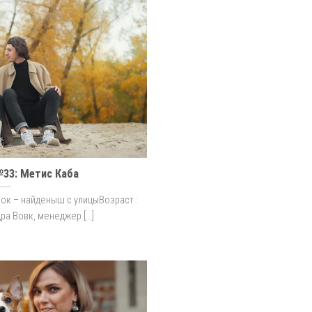
№33: Метис Каба
нок – найденыш с улицыВозраст :
ра Вовк, менеджер [...]