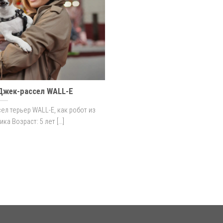
 Джек-рассел WALL-E
ел терьер WALL-E, как робот из
а Возраст: 5 лет [...]