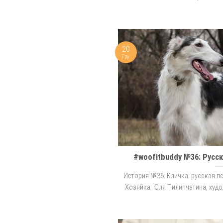
20
Гру
#woofitbuddy №36: Русск
История №36: Кличка: русская пс
Хозяйка: Юля Пилипчатина, худож