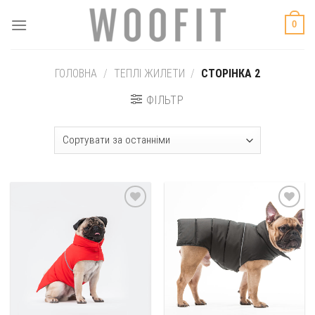
Skip
0
to
content
ГОЛОВНА
/
ТЕПЛІ ЖИЛЕТИ
/
СТОРІНКА 2
ФІЛЬТР
Добавить
Добавить
в
в
избранное
избранное