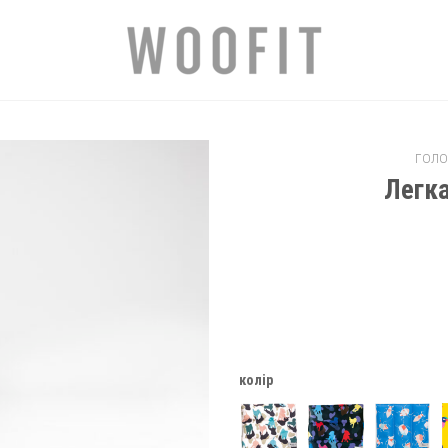
ГОЛО
Легк
Добавить
в
избранное
колір