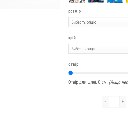
розмір
крій
отвір
Отвір для шлеї,
0
см.
(Якщо нео
Легка куртка 