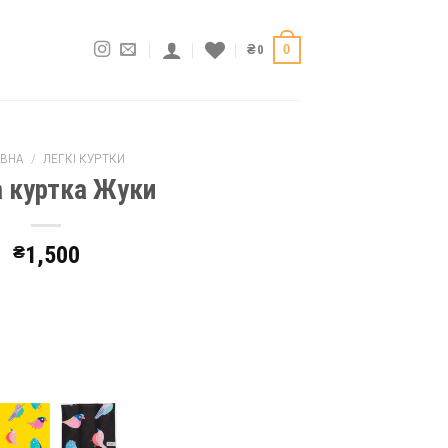
0
₴
0
ВНА
/
ЛЕГКІ КУРТКИ
а куртка Жуки
₴
1,500