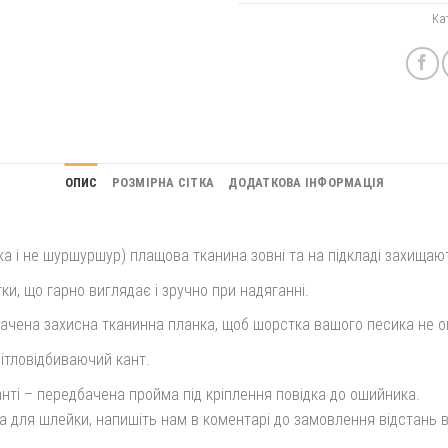
Ка
ОПИС
РОЗМІРНА СІТКА
ДОДАТКОВА ІНФОРМАЦІЯ
ка і не шуршуршур) плащова тканина зовні та на підкладі захищают
ки, що гарно виглядає і зручно при надяганні.
бачена захисна тканинна планка, щоб шорстка вашого песика не оп
вітловідбиваючий кант.
нті – передбачена пройма під кріплення повідка до ошийника.
 для шлейки, напишіть нам в коментарі до замовлення відстань ві