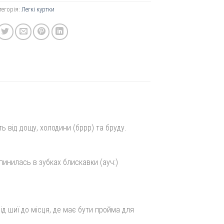
тегорія:
Легкі куртки
ь від дощу, холодини (бррр) та бруду.
инилась в зубках блискавки (ауч:)
д шиї до місця, де має бути пройма для