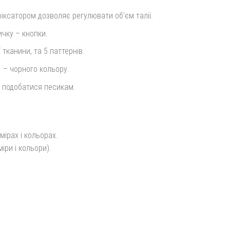
іксатором дозволяє регулювати об’єм талії.
ичку – кнопки.
 тканини, та 5 паттернів.
– чорного кольору.
 подобатися песикам.
ірах і кольорах.
іри і кольори).