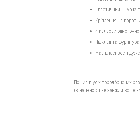
Елестичний шнур із ф
Кріплення на воротн
4 кольори однотонної
Підклад та фурнітура
Має власивості дуже
____________
Пошив в усіх передбачених розм
(в наявності не завжди всі розм