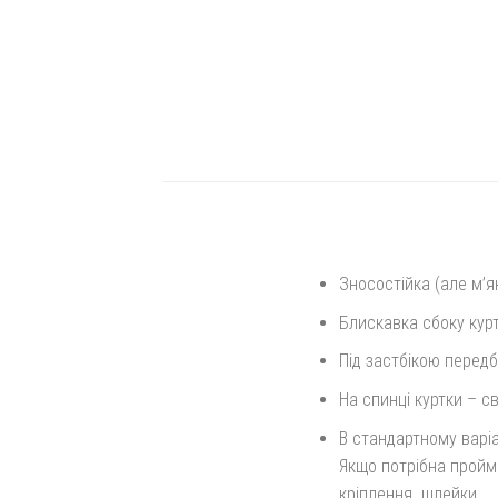
Зносостійка (але м’я
Блискавка сбоку курт
Під застбікою перед
На спинці куртки – с
В стандартному варіа
Якщо потрібна пройма
кріплення
шлейки.