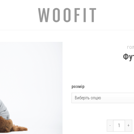
ГО
Фу
Добавить
в
избранное
розмір
Футболка сіра