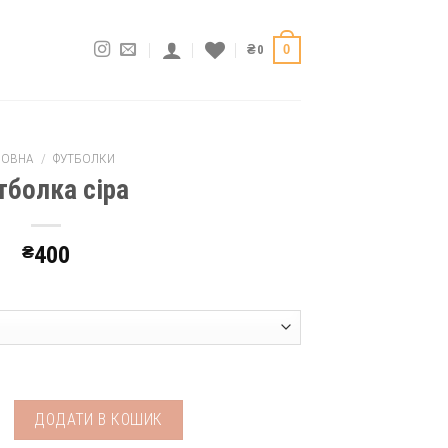
0
₴
0
ЛОВНА
/
ФУТБОЛКИ
тболка сіра
₴
400
 кількість
ДОДАТИ В КОШИК