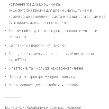
кріплення повідка до ошийника.
Якщо потрібна пройма для шлейки, напишіть нам в
коментарі до замовлення відстань від шиї до місця, де має
бути пройма для кріплення
шлейки.
Елестичний шнур із фіксатором дозволяє регулювати
об’єм талії.
Кріплення на воротничку – кнопки.
Всередині – м’якенький синтепон (який ще називають
синтеПУХ).
5 паттернів. та 4 кольори однотонної тканини.
Підклад та фурнітура
– чорного кольору.
Має власивості дуже подобатися песикам.
____________
Пошив в усіх передбачених розмірах і кольорах.