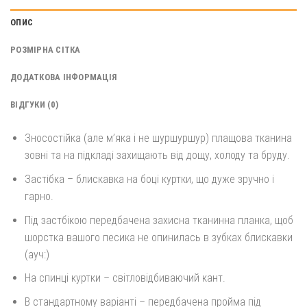
ОПИС
РОЗМІРНА СІТКА
ДОДАТКОВА ІНФОРМАЦІЯ
ВІДГУКИ (0)
Зносостійка (але м’яка і не шуршуршур) плащова тканина
зовні та на підкладі захищають від дощу, холоду та бруду.
Застібка – блискавка на боці куртки, що дуже зручно і
гарно.
Під застбікою передбачена захисна тканинна планка, щоб
шорстка вашого песика не опинилась в зубках блискавки
(ауч:)
На спинці куртки – світловідбиваючий кант.
В стандартному варіанті – передбачена пройма під