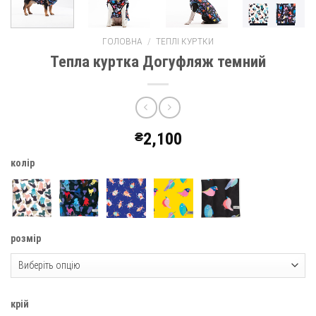
ГОЛОВНА
/
ТЕПЛІ КУРТКИ
Тепла куртка Догуфляж темний
₴
2,100
колір
розмір
крій