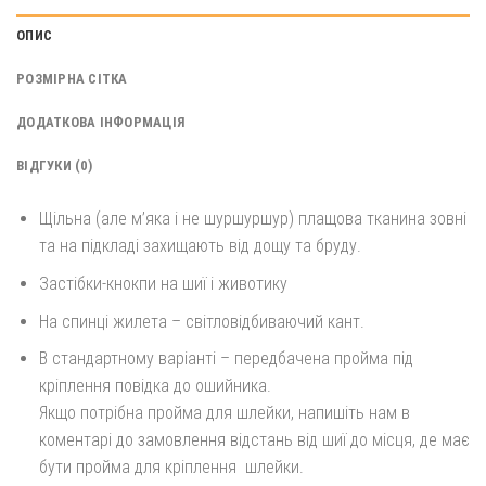
ОПИС
РОЗМІРНА СІТКА
ДОДАТКОВА ІНФОРМАЦІЯ
ВІДГУКИ (0)
Щільна (але м’яка і не шуршуршур) плащова тканина зовні
та на підкладі захищають від дощу та бруду.
Застібки-кнокпи на шиї і животику
На спинці жилета – світловідбиваючий кант.
В стандартному варіанті – передбачена пройма під
кріплення повідка до ошийника.
Якщо потрібна пройма для шлейки, напишіть нам в
коментарі до замовлення відстань від шиї до місця, де має
бути пройма для кріплення
шлейки.